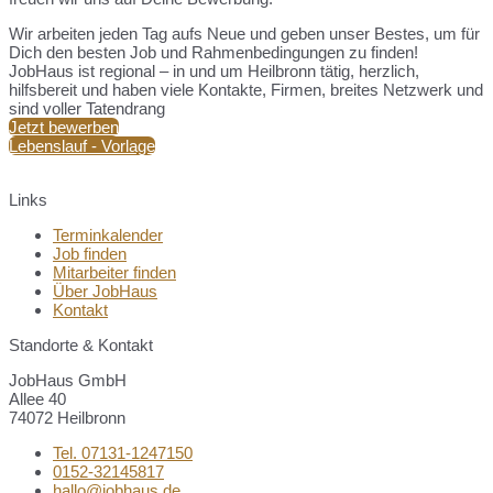
Wir arbeiten jeden Tag aufs Neue und geben unser Bestes, um für
Dich den besten Job und Rahmenbedingungen zu finden!
JobHaus ist regional – in und um Heilbronn tätig, herzlich,
hilfsbereit und haben viele Kontakte, Firmen, breites Netzwerk und
sind voller Tatendrang
Jetzt bewerben
Lebenslauf - Vorlage
Links
Terminkalender
Job finden
Mitarbeiter finden
Über JobHaus
Kontakt
Standorte & Kontakt
JobHaus GmbH
Allee 40
74072 Heilbronn
Tel. 07131-1247150
0152-32145817
hallo@jobhaus.de