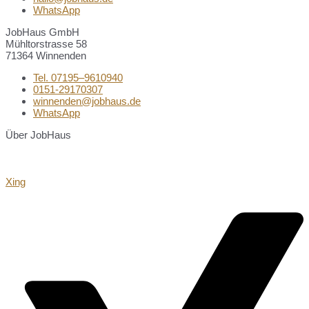
WhatsApp
JobHaus GmbH
Mühltorstrasse 58
71364 Winnenden
Tel. 07195–9610940
0151-29170307
winnenden@jobhaus.de
WhatsApp
Über JobHaus
Xing