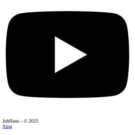
JobHaus – © 2025
Xing