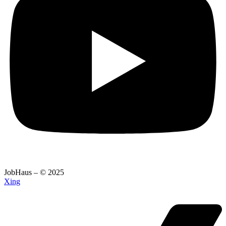
JobHaus – © 2025
Xing