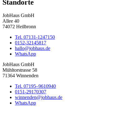
Standorte
JobHaus GmbH
Allee 40
74072 Heilbronn
Tel. 07131-1247150
0152-32145817
hallo@jobhaus.de
WhatsApp
JobHaus GmbH
Mühltorstrasse 58
71364 Winnenden
Tel. 07195–9610940
0151-29170307
winnenden@jobhaus.de
WhatsApp