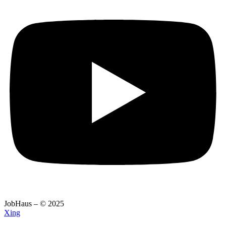
JobHaus – © 2025
Xing