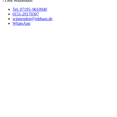
71364 Winnenden
Tel. 07195–9610940
0151-29170307
winnenden@jobhaus.de
WhatsApp