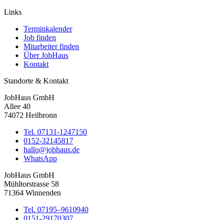
Links
Terminkalender
Job finden
Mitarbeiter finden
Über JobHaus
Kontakt
Standorte & Kontakt
JobHaus GmbH
Allee 40
74072 Heilbronn
Tel. 07131-1247150
0152-32145817
hallo@jobhaus.de
WhatsApp
JobHaus GmbH
Mühltorstrasse 58
71364 Winnenden
Tel. 07195–9610940
0151-29170307