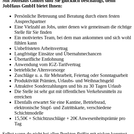
Mit JobHaus GmbH sind Sie glücklich beschäftigt, denn
JobHaus GmbH bietet Ihnen:
Persönliche Betreuung und Beratung durch einen festen
Ansprechpartner
Eine Vielzahl an Jobs, unter denen wir gemeinsam die richtige
Stelle für Sie finden
Ein motiviertes Team, bei dem man ankommen und sich wohl
fühlen kann
Unbefristeten Arbeitsvertrag
Langfristige Einsätze und Übernahmechancen
Übertarifliche Entlohnung
Anwendung vom IGZ-Tarifvertrag
betriebliche Altersvorsorge
Zuschläge u. a. für Mehrarbeit, Feiertag oder Sonntagsarbeit
Produktivität Prämien, Urlaubs- und Weihnachtsgeld
Attraktive Sonderzahlungen und bis zu 30 Tagen Urlaub
Die Stelle ist sehr gut mit öffentlichen Verkehrsmitteln zu
erreichen
Ebenfalls erwartet Sie eine Kantine, Betriebsrad,
elektronische Stupf- und Zutrittskarte, verschiedene
Schichtmodelle
15,50€ + Schichtzuschläge + 20€ Anwesenheitsprämie pro
Tag
Selbst wenn du nicht bei allen Punkten fleißig mit nicken konntest,