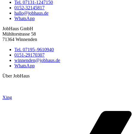
Tel. 07131-1247150
0152-32145817
hallo@jobhaus.de
WhatsApp
JobHaus GmbH
Mühltorstrasse 58
71364 Winnenden
Tel. 07195–9610940
0151-29170307
winnenden@jobhaus.de
WhatsApp
Über JobHaus
Xing