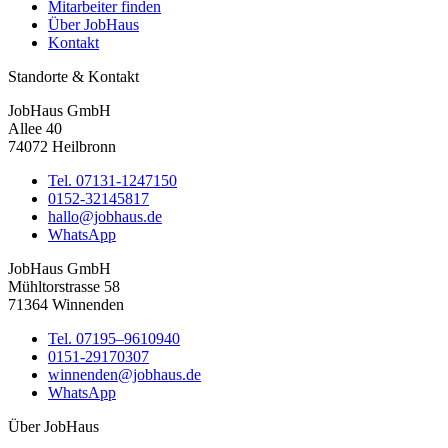
Mitarbeiter finden
Über JobHaus
Kontakt
Standorte & Kontakt
JobHaus GmbH
Allee 40
74072 Heilbronn
Tel. 07131-1247150
0152-32145817
hallo@jobhaus.de
WhatsApp
JobHaus GmbH
Mühltorstrasse 58
71364 Winnenden
Tel. 07195–9610940
0151-29170307
winnenden@jobhaus.de
WhatsApp
Über JobHaus