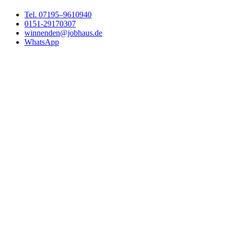
Tel. 07195–9610940
0151-29170307
winnenden@jobhaus.de
WhatsApp