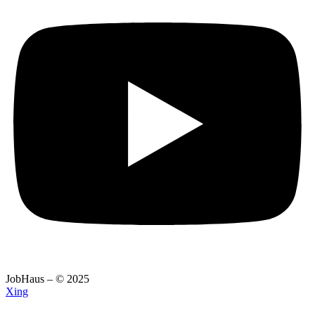
JobHaus – © 2025
Xing