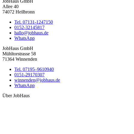
JobHaus GmbH
Allee 40
74072 Heilbronn
Tel. 07131-1247150
0152-32145817
hallo@jobhaus.de
WhatsApp
JobHaus GmbH
Mühltorstrasse 58
71364 Winnenden
Tel. 07195–9610940
0151-29170307
winnenden@jobhaus.de
WhatsApp
Über JobHaus