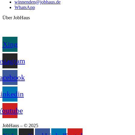
winnenden@jobhaus.de
WhatsApp
Über JobHaus
Xing
nstagram
acebook
inkedin
Youtube
JobHaus – © 2025